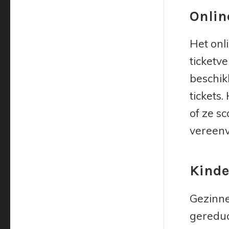
Onlin
Het onl
ticketv
beschik
tickets.
of ze s
vereenv
Kinde
Gezinne
gereduc