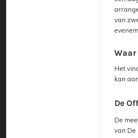
arrange
van zwe
eveneme
Waar 
Het vin
kan aanz
De Of
De mees
van De 