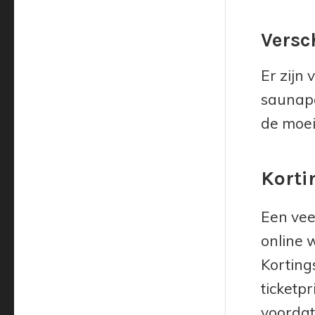
Versc
Er zijn
saunapa
de moei
Korti
Een vee
online 
Korting
ticketp
voordat