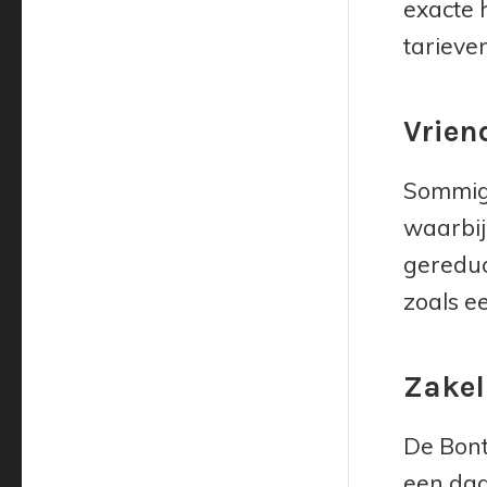
exacte 
tarieve
Vrien
Sommige
waarbij
gereduc
zoals e
Zakel
De Bont
een dag