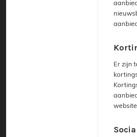
aanbied
nieuwsb
aanbied
Korti
Er zijn
korting
Korting
aanbied
website
Socia