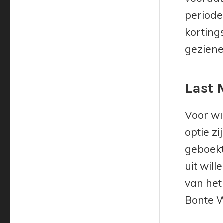
periode
korting
geziene
Last 
Voor wi
optie z
geboekt
uit wil
van het
Bonte W