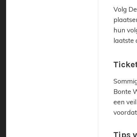
Volg De
plaatse
hun vol
laatste
Ticke
Sommige
Bonte W
een vei
voordat
Tips 