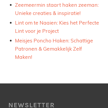
Zeemeermin staart haken zeeman:
Unieke creaties & inspiratie!
Lint om te Naaien: Kies het Perfecte
Lint voor je Project
Meisjes Poncho Haken: Schattige
Patronen & Gemakkelijk Zelf
Maken!
NEWSLETTER