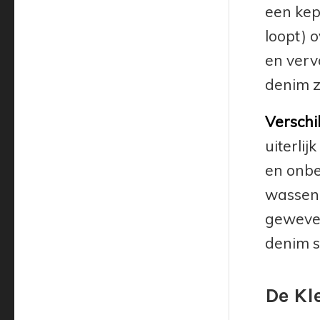
een kep
loopt) 
en verv
denim z
Verschi
uiterli
en onbe
wassen,
geweven
denim s
De Kl