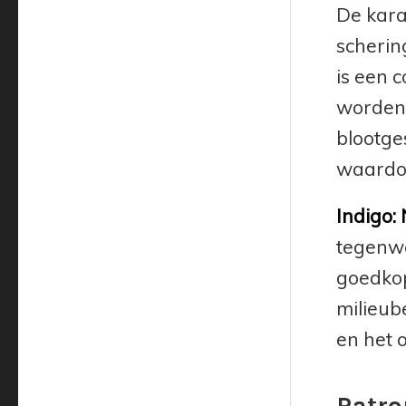
De kara
scherin
is een 
worden 
blootge
waardoo
Indigo:
tegenwo
goedkop
milieube
en het 
Patro