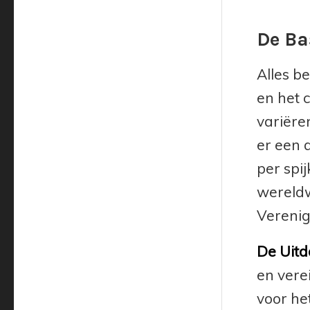
De Ba
Alles b
en het 
variëren
er een 
per spi
wereldw
Verenig
De Uitd
en vere
voor he