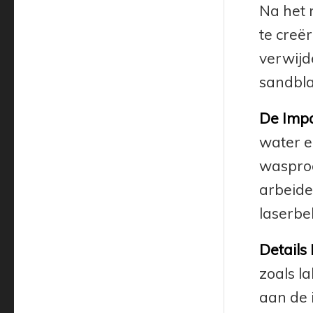
Na het 
te creë
verwijd
sandbla
De Imp
water e
wasproc
arbeide
laserbe
Details
zoals l
aan de 