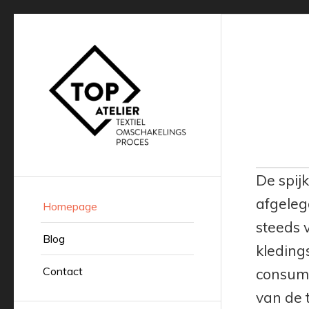
De spij
afgeleg
Homepage
steeds 
Blog
kleding
Contact
consump
van de t