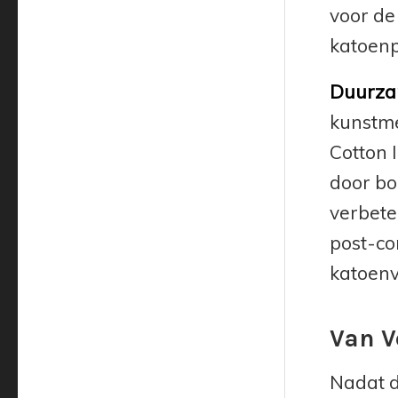
voor de
katoen
Duurza
kunstmes
Cotton 
door bo
verbete
post-co
katoenv
Van V
Nadat d