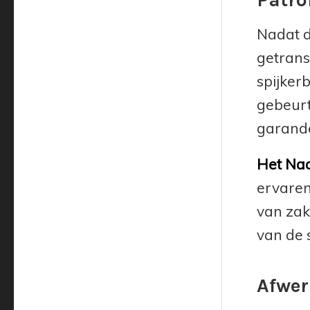
Nadat d
getrans
spijkerb
gebeurt
garand
Het Naa
ervaren
van zak
van de 
Afwer