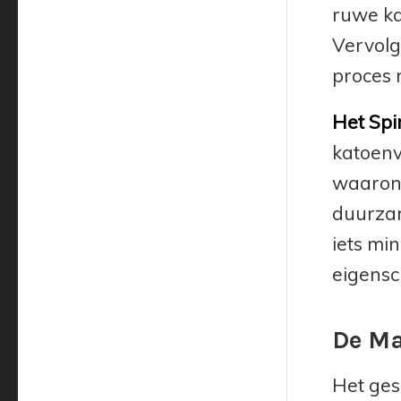
ruwe ka
Vervolg
proces 
Het Spi
katoenv
waarond
duurzam
iets mi
eigensc
De Ma
Het ges