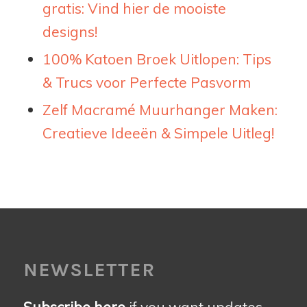
gratis: Vind hier de mooiste
designs!
100% Katoen Broek Uitlopen: Tips
& Trucs voor Perfecte Pasvorm
Zelf Macramé Muurhanger Maken:
Creatieve Ideeën & Simpele Uitleg!
NEWSLETTER
Subscribe here
if you want updates