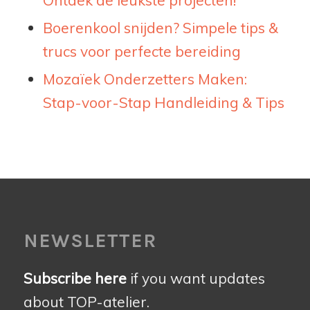
Ontdek de leukste projecten!
Boerenkool snijden? Simpele tips &
trucs voor perfecte bereiding
Mozaïek Onderzetters Maken:
Stap-voor-Stap Handleiding & Tips
NEWSLETTER
Subscribe here
if you want updates
about TOP-atelier.