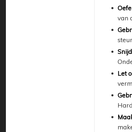
Oefe
van d
Gebru
steu
Snij
Onde
Let o
verm
Gebru
Hard
Maak 
make