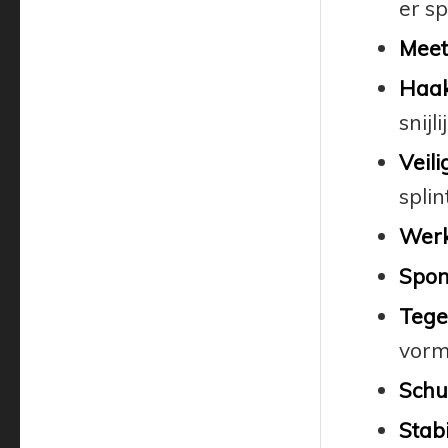
er s
Meetl
Haaks
snijl
Veili
splin
Werk
Spon
Tege
vorm
Schu
Stabi