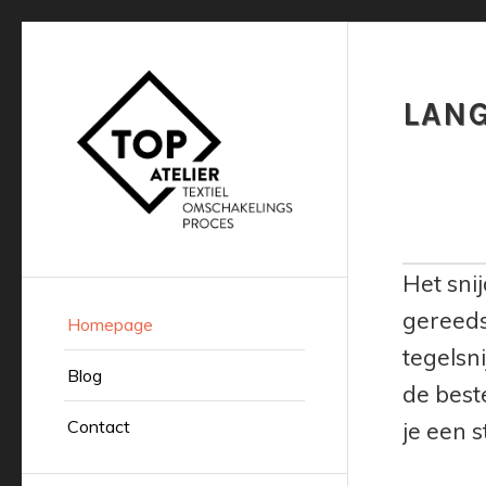
LANG
Het sni
gereeds
Homepage
tegelsn
Blog
de best
Contact
je een 