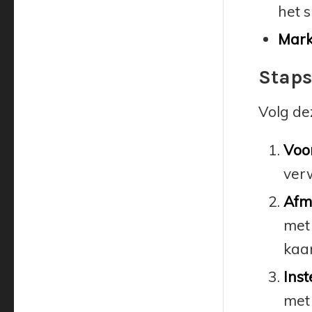
het 
Marke
Staps
Volg de
Voo
verw
Afm
met 
kaar
Inst
met 