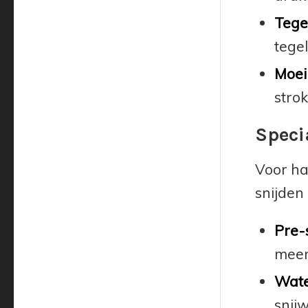
Tegel
tegel
Moeil
strok
Speci
Voor ha
snijden
Pre-
meer 
Wate
snij