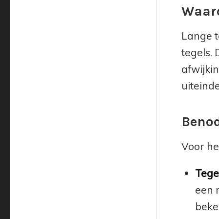
Waaro
Lange t
tegels.
afwijkin
uiteind
Benod
Voor he
Tegel
een 
beke