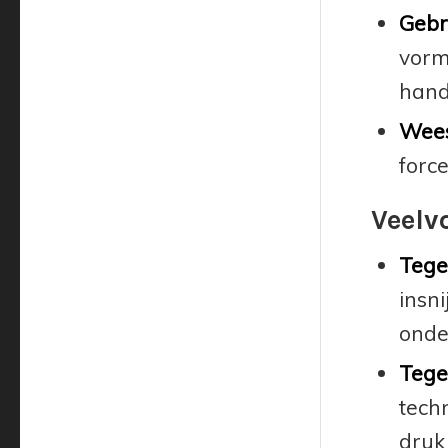
Gebr
vorme
hand
Wees
force
Veelv
Tegel
insni
onde
Tegel
tech
druk 