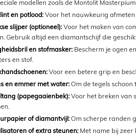
peciale modellen zoals de Montolit Masterpi
int en potlood:
Voor het nauwkeurig afmeten e
e slijper (optioneel):
Voor het maken van com
ijn. Gebruik altijd een diamantschijf die geschikt
gheidsbril en stofmasker:
Bescherm je ogen en
ters en stof.
handschoenen:
Voor een betere grip en bes
s en emmer met water:
Om de tegels schoon t
ltang (papegaaienbek):
Voor het breken van s
en.
urpapier of diamantvijl:
Om scherpe randen g
lisatoren of extra steunen:
Met name bij zeer 