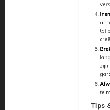
vers
Insn
uit 
tot 
creë
Bre
lang
zijn
gar
Afw
te m
Tips 