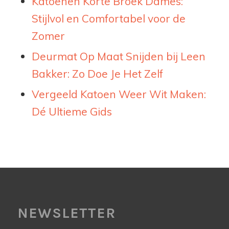
Katoenen Korte Broek Dames:
Stijlvol en Comfortabel voor de
Zomer
Deurmat Op Maat Snijden bij Leen
Bakker: Zo Doe Je Het Zelf
Vergeeld Katoen Weer Wit Maken:
Dé Ultieme Gids
NEWSLETTER