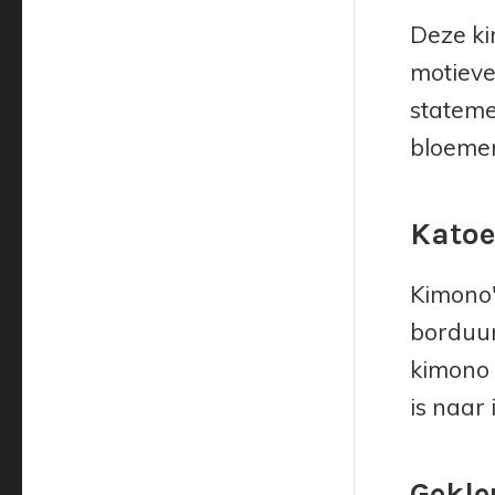
Deze ki
motieve
statemen
bloemen
Kato
Kimono'
borduur
kimono 
is naar 
Gekle