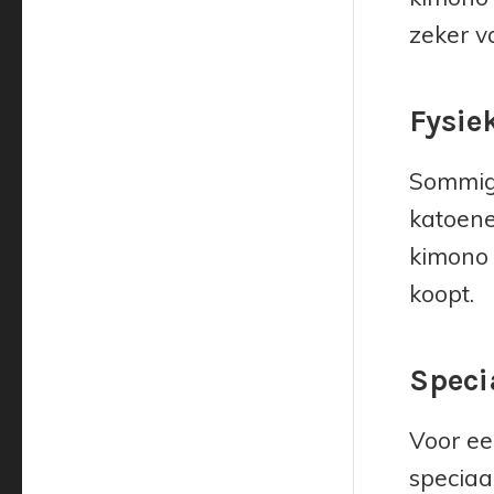
zeker va
Fysie
Sommige
katoene
kimono 
koopt.
Speci
Voor ee
speciaa