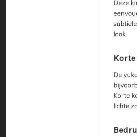
Deze ki
eenvoud
subtiel
look.
Korte
De yuka
bijvoorb
Korte ka
lichte z
Bedru