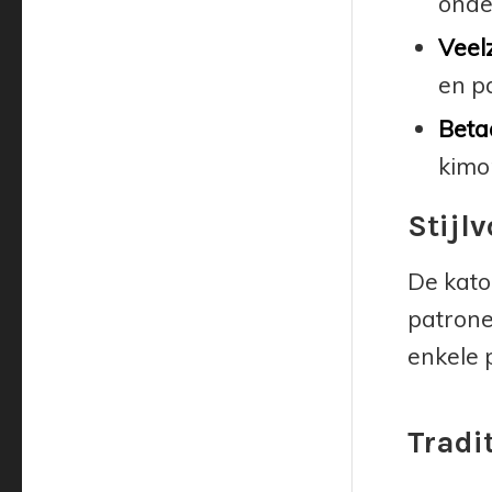
onde
Veelz
en p
Beta
kimon
Stijlv
De kato
patrone
enkele p
Tradi