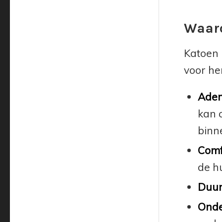
Waaro
Katoen 
voor he
Adem
kan c
binn
Comf
de h
Duur
Onde