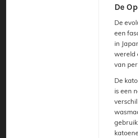
De Op
De evol
een fas
in Japa
wereld 
van pers
De kato
is een 
verschi
wasmach
gebruik
katoene