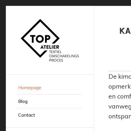
KA
De kimo
opmerke
Homepage
en comf
Blog
vanwege
Contact
ontspan