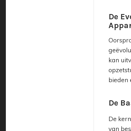
De Ev
Appa
Oorspro
geëvolu
kan uit
opzetst
bieden 
De Ba
De kern
van bes