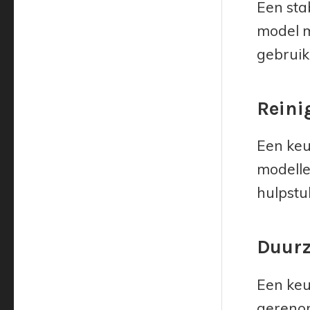
Een sta
model m
gebruik
Reini
Een keu
modelle
hulpstu
Duurz
Een keu
gerenom