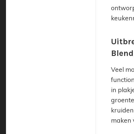
ontworp
keukenm
Uitbr
Blen
Veel mo
function
in plakj
groente
kruiden
maken v