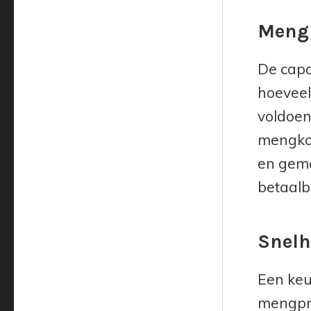
Mengk
De capa
hoeveel
voldoen
mengkom
en gema
betaalb
Snelh
Een keu
mengpro