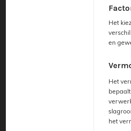
Facto
Het kie
verschi
en gewe
Vermo
Het ver
bepaalt
verwerk
slagroo
het ver