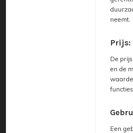
duurzaa
neemt.
Prijs
De prij
en de m
waarde 
functies
Gebru
Een geb