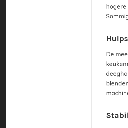
hogere 
Sommige
Hulps
De meeg
keukenm
deeghaa
blender
machine
Stabil