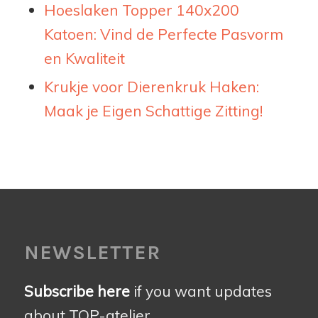
Hoeslaken Topper 140x200
Katoen: Vind de Perfecte Pasvorm
en Kwaliteit
Krukje voor Dierenkruk Haken:
Maak je Eigen Schattige Zitting!
NEWSLETTER
Subscribe here
if you want updates
about TOP-atelier.