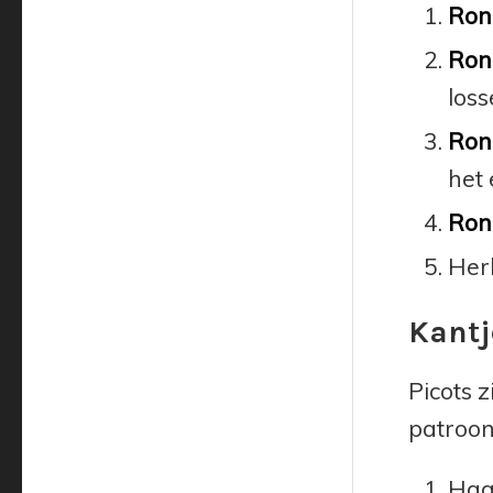
Ron
Ron
loss
Ron
het 
Ron
Herh
Kantj
Picots 
patroon
Haak