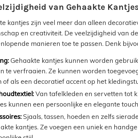
elzijdigheid van Gehaakte Kantje
e kantjes zijn veel meer dan alleen decoratiev
chap en creativiteit. De veelzijdigheid van d
enlopende manieren toe te passen. Denk bijvo
ng:
Gehaakte kantjes kunnen worden gebruikt 
en te verfraaien. Ze kunnen worden toegevoeg
of als een decoratief accent op het kledingstu
houdtextiel:
Van tafelkleden en servetten tot
jes kunnen een persoonlijke en elegante touch
ssoires:
Sjaals, tassen, hoeden en zelfs sier
akte kantjes. Ze voegen een uniek en handg
onlijke stijl.