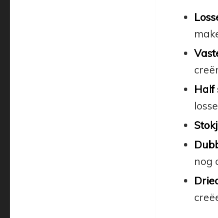
Losse
make
Vaste
creë
Half 
losse
Stokj
Dubbe
nog 
Dried
creëe