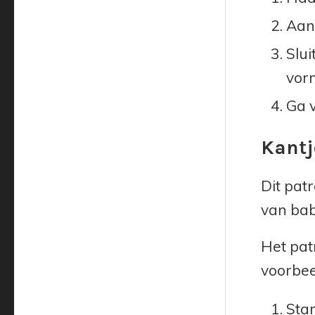
Aan 
Slui
vor
Ga v
Kantj
Dit patr
van bab
Het patr
voorbee
Star