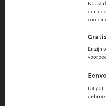
Naast d
om unie
combina
Grati
Er zijn
voorbee
Eenvo
Dit pat
gebruik