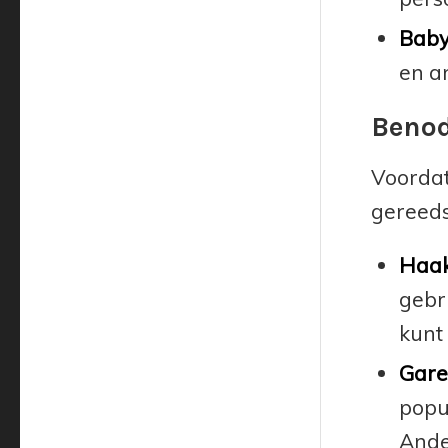
Baby
en an
Benod
Voordat
gereeds
Haak
gebr
kunt
Gare
popu
Ander