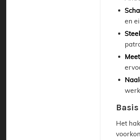
Scha
en e
Stee
patr
Meetl
ervoo
Naal
werk
Basis
Het hak
voorkom