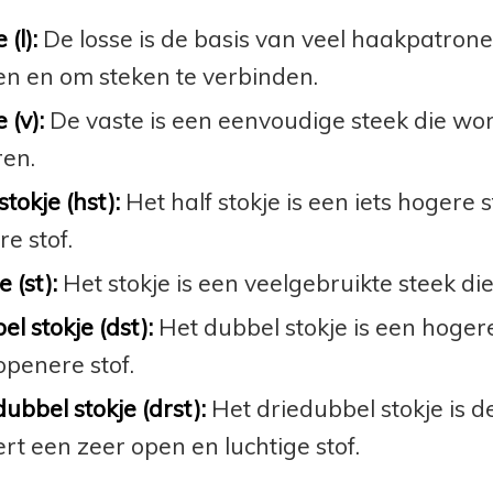
 (l):
De losse is de basis van veel haakpatrone
n en om steken te verbinden.
 (v):
De vaste is een eenvoudige steek die word
ren.
stokje (hst):
Het half stokje is een iets hogere 
re stof.
e (st):
Het stokje is een veelgebruikte steek die
l stokje (dst):
Het dubbel stokje is een hogere
openere stof.
ubbel stokje (drst):
Het driedubbel stokje is 
rt een zeer open en luchtige stof.