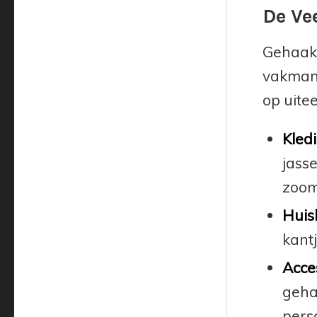
De Ve
Gehaakt
vakmans
op uite
Kledi
jass
zoom 
Huis
kant
Acce
geha
perso