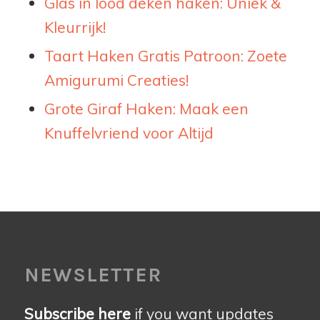
Glas in lood deken haken: Uniek &
Kleurrijk!
Taart Haken Gratis Patroon: Zoete
Amigurumi Creaties!
Grote Giraf Haken: Maak een
Knuffelvriend voor Altijd
NEWSLETTER
Subscribe here
if you want updates