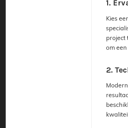
1. Erv
Kies ee
special
project
om een i
2. Te
Moderne
resulta
beschik
kwalite