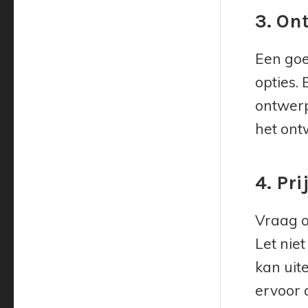
3. On
Een goe
opties.
ontwerp
het ont
4. Pri
Vraag o
Let nie
kan uite
ervoor 