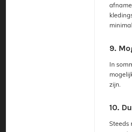
afname,
kledings
minimal
9. Mo
In somm
mogelij
zijn.
10. D
Steeds 