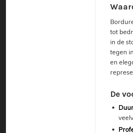
Waaro
Bordure
tot bed
in de s
tegen i
en eleg
represe
De vo
Duur
veel
Profe