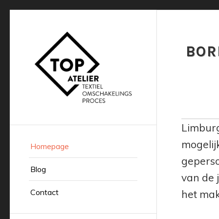
BOR
Limburg,
mogelij
Homepage
geperso
Blog
van de j
Contact
het ma