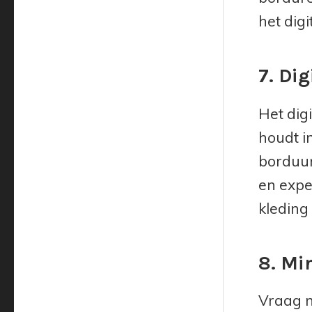
het dig
7. Di
Het dig
houdt i
borduur
en expe
kleding
8. Mi
Vraag n