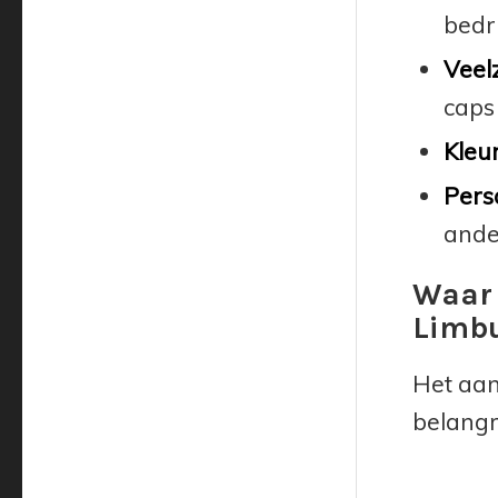
bedri
Veelz
caps
Kleu
Pers
ande
Waar 
Limb
Het aan
belangr